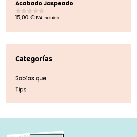
5
Acabado Jaspeado
15,00
€
IVA incluido
0
d
e
5
Categorías
Sabías que
Tips