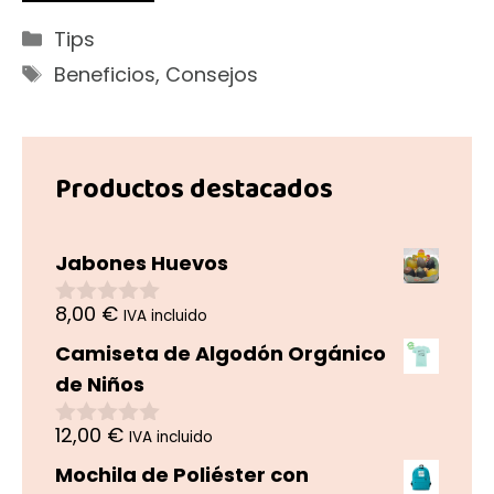
Categorías
Tips
Etiquetas
Beneficios
,
Consejos
Productos destacados
Jabones Huevos
8,00
€
IVA incluido
0
d
Camiseta de Algodón Orgánico
e
5
de Niños
12,00
€
IVA incluido
0
d
Mochila de Poliéster con
e