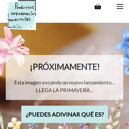
Saltar
M
al
contenido
¡PRÓXIMAMENTE!
Esta imagen esconde un nuevo lanzamiento...
LLEGA LA PRIMAVERA...
¿PUEDES ADIVINAR QUÉ ES?