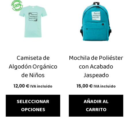
producto
tiene
múltiples
variantes.
Las
opciones
se
Camiseta de
Mochila de Poliéster
pueden
Algodón Orgánico
con Acabado
elegir
de Niños
Jaspeado
en
la
12,00
€
15,00
€
IVA incluido
IVA incluido
página
SELECCIONAR
AÑADIR AL
de
OPCIONES
CARRITO
producto
Este
Este