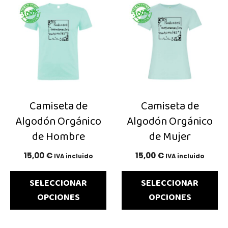
producto
producto
tiene
tiene
múltiples
múltiples
variantes.
variantes.
Las
Las
opciones
opciones
se
se
Camiseta de
Camiseta de
pueden
pueden
Algodón Orgánico
Algodón Orgánico
elegir
elegir
de Hombre
de Mujer
en
en
la
15,00
€
la
15,00
€
IVA incluido
IVA incluido
página
página
SELECCIONAR
SELECCIONAR
de
de
OPCIONES
OPCIONES
producto
producto