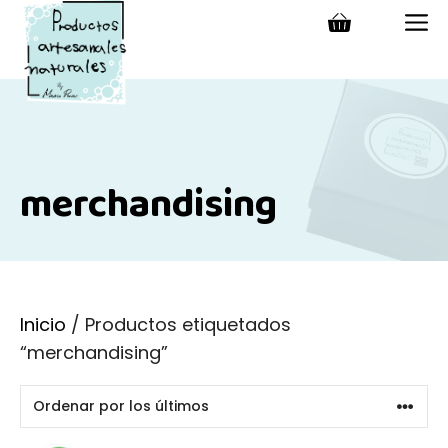
Saltar
M
al
contenido
merchandising
Inicio
/ Productos etiquetados
“merchandising”
Este